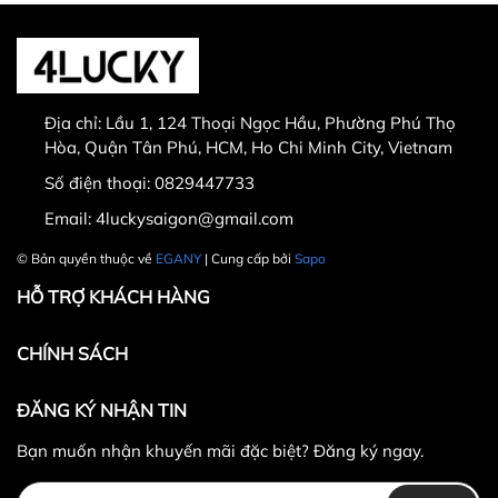
Thời gian đổi hàng trong vòng từ
30 ngày
kể từ
ngày nhận hàng.
Địa chỉ:
Lầu 1, 124 Thoại Ngọc Hầu, Phường Phú Thọ
Thời gian được tính từ thời điểm xuất hóa đơn.
Hòa, Quận Tân Phú, HCM, Ho Chi Minh City, Vietnam
Sản phẩm chưa qua sử dụng, không bị dơ bẩn, còn
Số điện thoại:
0829447733
nguyên tem mác, hộp / bao bì sản phẩm đi kèm
Email:
4luckysaigon@gmail.com
(nếu có).
Sản phẩm được chọn để đổi phải có
giá trị cao hơn
© Bản quyền thuộc về
EGANY
| Cung cấp bởi
Sapo
hoặc bằng
sản phẩm đổi.
HỖ TRỢ KHÁCH HÀNG
Không hoàn lại tiền thừa
trong trường hợp sản
phẩm được chọn để đổi có giá trị thấp hơn sản
CHÍNH SÁCH
phẩm đổi.
Lưu ý:
ĐĂNG KÝ NHẬN TIN
Bạn muốn nhận khuyến mãi đặc biệt? Đăng ký ngay.