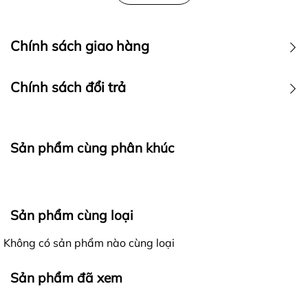
Chính sách giao hàng
Chính sách đổi trả
Sản phẩm cùng phân khúc
Ra đời với mong muốn mang đến cho khách hàng những
Sản phẩm cùng loại
trải nghiệm mua sắm tốt nhất, các sản phẩm của
4lucky
khi gửi đến khách hàng luôn được đảm bảo là
Không có sản phẩm nào cùng loại
hàng nguyên mới, chất lượng, đúng với thông tin mô tả
Giao nhận hàng hóa - Kiểm hàng trước khi thanh toán:
và hình ảnh trên website.
Sản phẩm đã xem