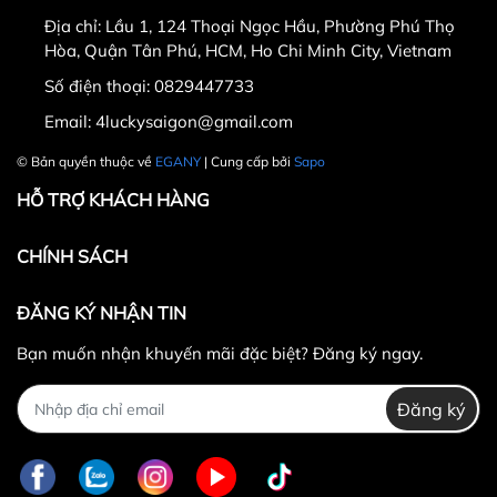
ngày nhận hàng.
Địa chỉ:
Lầu 1, 124 Thoại Ngọc Hầu, Phường Phú Thọ
Thời gian được tính từ thời điểm xuất hóa đơn.
Hòa, Quận Tân Phú, HCM, Ho Chi Minh City, Vietnam
Sản phẩm chưa qua sử dụng, không bị dơ bẩn, còn
Số điện thoại:
0829447733
nguyên tem mác, hộp / bao bì sản phẩm đi kèm
Email:
4luckysaigon@gmail.com
(nếu có).
Sản phẩm được chọn để đổi phải có
giá trị cao hơn
© Bản quyền thuộc về
EGANY
| Cung cấp bởi
Sapo
hoặc bằng
sản phẩm đổi.
HỖ TRỢ KHÁCH HÀNG
Không hoàn lại tiền thừa
trong trường hợp sản
phẩm được chọn để đổi có giá trị thấp hơn sản
CHÍNH SÁCH
phẩm đổi.
Lưu ý:
ĐĂNG KÝ NHẬN TIN
Bạn muốn nhận khuyến mãi đặc biệt? Đăng ký ngay.
Đăng ký
0829447733