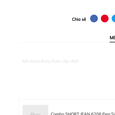
Chia sẻ
Mô
Nội dung đang được cập nhật
Combo SHORT JEAN 6206 Đen Siz