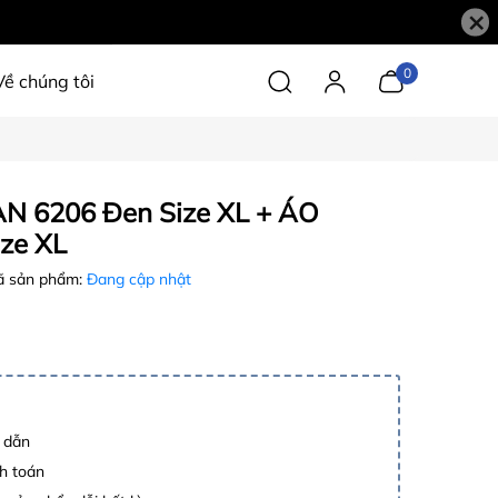
×
0
Về chúng tôi
N 6206 Đen Size XL + ÁO
ze XL
 sản phẩm:
Đang cập nhật
p dẫn
h toán