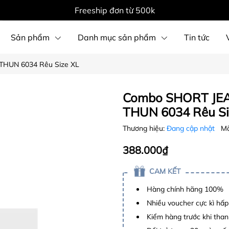
Freeship đơn từ 500k
Sản phẩm
Danh mục sản phẩm
Tin tức
THUN 6034 Rêu Size XL
Combo SHORT JEA
THUN 6034 Rêu Si
Thương hiệu:
Đang cập nhật
Mã
388.000₫
CAM KẾT
Hàng chính hãng 100%
Nhiều voucher cực kì hấ
Kiểm hàng trước khi than