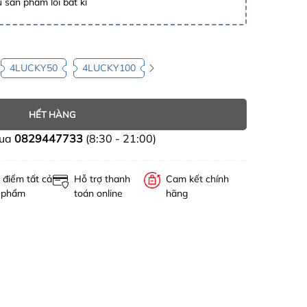
 sản phẩm lỗi bất kì
4LUCKY50
4LUCKY100
HẾT HÀNG
mua
0829447733
(8:30 - 21:00)
 điểm tất cả
Hỗ trợ thanh
Cam kết chính
 phẩm
toán online
hãng