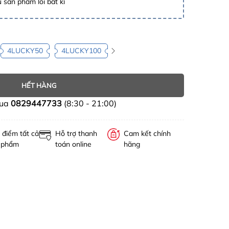
 sản phẩm lỗi bất kì
4LUCKY50
4LUCKY100
HẾT HÀNG
mua
0829447733
(8:30 - 21:00)
 điểm tất cả
Hỗ trợ thanh
Cam kết chính
 phẩm
toán online
hãng