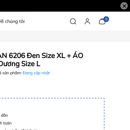
×
0
Về chúng tôi
N 6206 Đen Size XL + ÁO
ương Size L
 sản phẩm:
Đang cập nhật
p dẫn
h toán