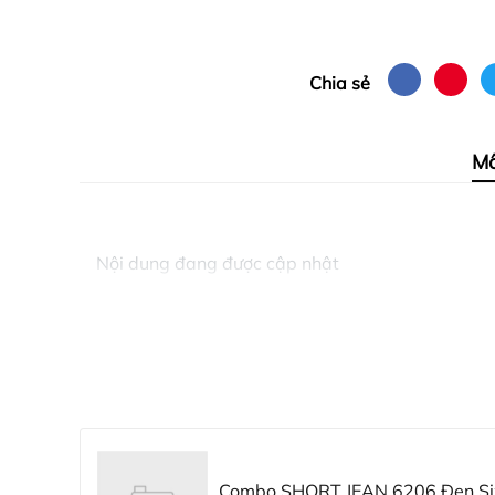
Chia sẻ
Mô
Nội dung đang được cập nhật
Combo SHORT JEAN 6206 Đen Siz