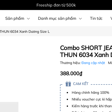
Freeship đơn từ 500k
Sản phẩm
Danh mục sản phẩm
Tin tức
THUN 6034 Xanh Dương Size L
Combo SHORT JEA
THUN 6034 Xanh D
Thương hiệu:
Đang cập nhật
Mã
388.000₫
CAM KẾT
Hàng chính hãng 100%
Nhiều voucher cực kì hấ
Kiểm hàng trước khi than