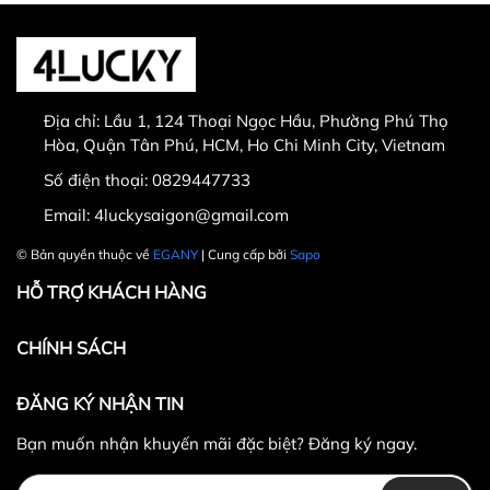
Thời gian đổi hàng trong vòng từ
30 ngày
kể từ
ngày nhận hàng.
Địa chỉ:
Lầu 1, 124 Thoại Ngọc Hầu, Phường Phú Thọ
Thời gian được tính từ thời điểm xuất hóa đơn.
Hòa, Quận Tân Phú, HCM, Ho Chi Minh City, Vietnam
Sản phẩm chưa qua sử dụng, không bị dơ bẩn, còn
Số điện thoại:
0829447733
nguyên tem mác, hộp / bao bì sản phẩm đi kèm
Email:
4luckysaigon@gmail.com
(nếu có).
Sản phẩm được chọn để đổi phải có
giá trị cao hơn
© Bản quyền thuộc về
EGANY
| Cung cấp bởi
Sapo
hoặc bằng
sản phẩm đổi.
HỖ TRỢ KHÁCH HÀNG
Không hoàn lại tiền thừa
trong trường hợp sản
phẩm được chọn để đổi có giá trị thấp hơn sản
CHÍNH SÁCH
phẩm đổi.
Lưu ý:
ĐĂNG KÝ NHẬN TIN
Bạn muốn nhận khuyến mãi đặc biệt? Đăng ký ngay.