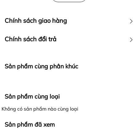
Chính sách giao hàng
Chính sách đổi trả
Sản phẩm cùng phân khúc
Ra đời với mong muốn mang đến cho khách hàng những
Sản phẩm cùng loại
trải nghiệm mua sắm tốt nhất, các sản phẩm của
4lucky
khi gửi đến khách hàng luôn được đảm bảo là
Không có sản phẩm nào cùng loại
hàng nguyên mới, chất lượng, đúng với thông tin mô tả
Giao nhận hàng hóa - Kiểm hàng trước khi thanh toán:
và hình ảnh trên website.
Sản phẩm đã xem