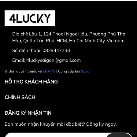
Thời gian đổi hàng trong vòng từ
30 ngày
kể từ
ngày nhận hàng.
Địa chỉ:
Lầu 1, 124 Thoại Ngọc Hầu, Phường Phú Thọ
Thời gian được tính từ thời điểm xuất hóa đơn.
Hòa, Quận Tân Phú, HCM, Ho Chi Minh City, Vietnam
Sản phẩm chưa qua sử dụng, không bị dơ bẩn, còn
Số điện thoại:
0829447733
nguyên tem mác, hộp / bao bì sản phẩm đi kèm
Email:
4luckysaigon@gmail.com
(nếu có).
Sản phẩm được chọn để đổi phải có
giá trị cao hơn
© Bản quyền thuộc về
EGANY
| Cung cấp bởi
Sapo
hoặc bằng
sản phẩm đổi.
HỖ TRỢ KHÁCH HÀNG
Không hoàn lại tiền thừa
trong trường hợp sản
phẩm được chọn để đổi có giá trị thấp hơn sản
CHÍNH SÁCH
phẩm đổi.
Lưu ý:
ĐĂNG KÝ NHẬN TIN
Bạn muốn nhận khuyến mãi đặc biệt? Đăng ký ngay.