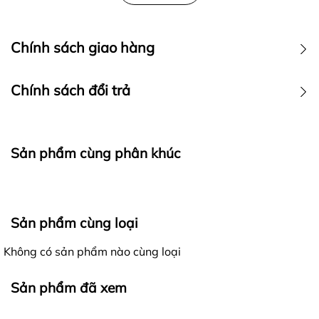
Chính sách giao hàng
Chính sách đổi trả
Sản phẩm cùng phân khúc
Ra đời với mong muốn mang đến cho khách hàng những
Sản phẩm cùng loại
trải nghiệm mua sắm tốt nhất, các sản phẩm của
4lucky
khi gửi đến khách hàng luôn được đảm bảo là
Không có sản phẩm nào cùng loại
hàng nguyên mới, chất lượng, đúng với thông tin mô tả
Giao nhận hàng hóa - Kiểm hàng trước khi thanh toán:
và hình ảnh trên website.
Sản phẩm đã xem