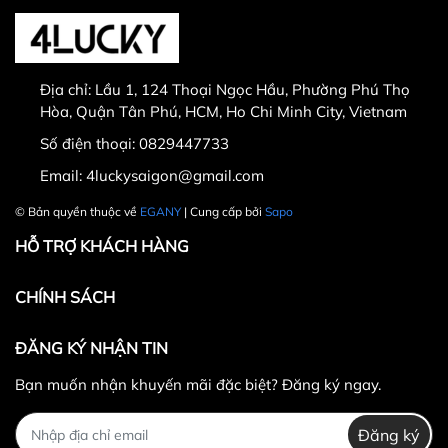
Thời gian đổi hàng trong vòng từ
30 ngày
kể từ
ngày nhận hàng.
Địa chỉ:
Lầu 1, 124 Thoại Ngọc Hầu, Phường Phú Thọ
Thời gian được tính từ thời điểm xuất hóa đơn.
Hòa, Quận Tân Phú, HCM, Ho Chi Minh City, Vietnam
Sản phẩm chưa qua sử dụng, không bị dơ bẩn, còn
Số điện thoại:
0829447733
nguyên tem mác, hộp / bao bì sản phẩm đi kèm
Email:
4luckysaigon@gmail.com
(nếu có).
Sản phẩm được chọn để đổi phải có
giá trị cao hơn
© Bản quyền thuộc về
EGANY
| Cung cấp bởi
Sapo
hoặc bằng
sản phẩm đổi.
HỖ TRỢ KHÁCH HÀNG
Không hoàn lại tiền thừa
trong trường hợp sản
phẩm được chọn để đổi có giá trị thấp hơn sản
CHÍNH SÁCH
phẩm đổi.
Lưu ý:
ĐĂNG KÝ NHẬN TIN
Bạn muốn nhận khuyến mãi đặc biệt? Đăng ký ngay.
Đăng ký