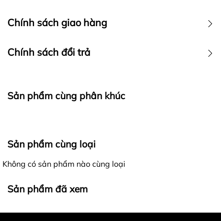
Chính sách giao hàng
Chính sách đổi trả
Sản phẩm cùng phân khúc
Ra đời với mong muốn mang đến cho khách hàng những
Sản phẩm cùng loại
trải nghiệm mua sắm tốt nhất, các sản phẩm của
4lucky
khi gửi đến khách hàng luôn được đảm bảo là
Không có sản phẩm nào cùng loại
hàng nguyên mới, chất lượng, đúng với thông tin mô tả
Giao nhận hàng hóa - Kiểm hàng trước khi thanh toán:
và hình ảnh trên website.
Sản phẩm đã xem