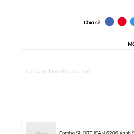
Chia sẻ
Mô
Nội dung đang được cập nhật
Combo SHORT JEAN 6206 Xanh Si