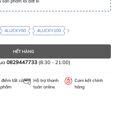
 sản phẩm lỗi bất kì
4LUCKY50
4LUCKY100
HẾT HÀNG
mua
0829447733
(8:30 - 21:00)
 điểm tất cả
Hỗ trợ thanh
Cam kết chính
 phẩm
toán online
hãng