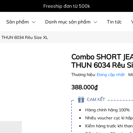
Freeship đơn từ 500k
Sản phẩm
Danh mục sản phẩm
Tin tức
 THUN 6034 Rêu Size XL
Combo SHORT JEA
THUN 6034 Rêu Si
Thương hiệu:
Đang cập nhật
Mã
388.000₫
CAM KẾT
Hàng chính hãng 100%
Nhiều voucher cực kì hấ
Kiểm hàng trước khi than