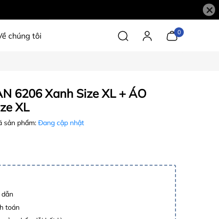
×
0
Về chúng tôi
N 6206 Xanh Size XL + ÁO
ze XL
 sản phẩm:
Đang cập nhật
p dẫn
h toán