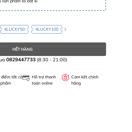
 sản phẩm lỗi bất kì
4LUCKY50
4LUCKY100
HẾT HÀNG
mua
0829447733
(8:30 - 21:00)
 điểm tất cả
Hỗ trợ thanh
Cam kết chính
 phẩm
toán online
hãng