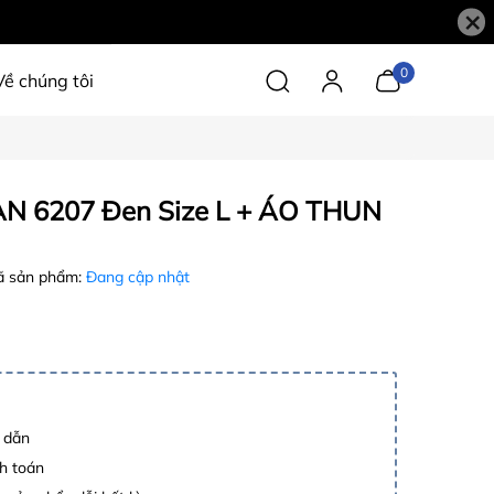
×
0
Về chúng tôi
N 6207 Đen Size L + ÁO THUN
 sản phẩm:
Đang cập nhật
p dẫn
h toán