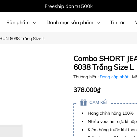
Freeship đơn từ 500k
Sản phẩm
Danh mục sản phẩm
Tin tức
UN 6038 Trắng Size L
Combo SHORT JEA
6038 Trắng Size L
Thương hiệu:
Đang cập nhật
Mã
378.000₫
CAM KẾT
Hàng chính hãng 100%
Nhiều voucher cực kì hấ
Kiểm hàng trước khi than