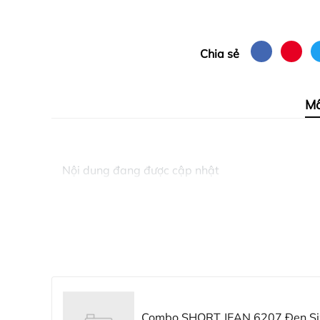
Chia sẻ
Mô
Nội dung đang được cập nhật
Combo SHORT JEAN 6207 Đen Siz