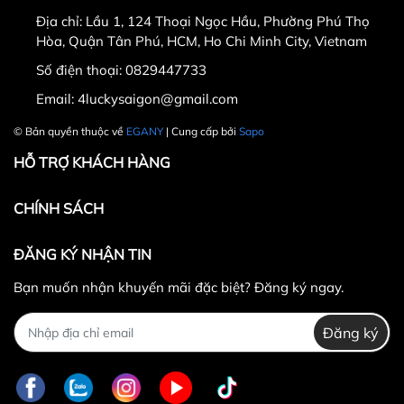
ngày nhận hàng.
Địa chỉ:
Lầu 1, 124 Thoại Ngọc Hầu, Phường Phú Thọ
Thời gian được tính từ thời điểm xuất hóa đơn.
Hòa, Quận Tân Phú, HCM, Ho Chi Minh City, Vietnam
Sản phẩm chưa qua sử dụng, không bị dơ bẩn, còn
Số điện thoại:
0829447733
nguyên tem mác, hộp / bao bì sản phẩm đi kèm
Email:
4luckysaigon@gmail.com
(nếu có).
Sản phẩm được chọn để đổi phải có
giá trị cao hơn
© Bản quyền thuộc về
EGANY
| Cung cấp bởi
Sapo
hoặc bằng
sản phẩm đổi.
HỖ TRỢ KHÁCH HÀNG
Không hoàn lại tiền thừa
trong trường hợp sản
phẩm được chọn để đổi có giá trị thấp hơn sản
CHÍNH SÁCH
phẩm đổi.
Lưu ý:
ĐĂNG KÝ NHẬN TIN
Bạn muốn nhận khuyến mãi đặc biệt? Đăng ký ngay.
Đăng ký
0829447733