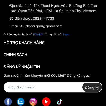
ngày nhận hàng.
Địa chỉ:
Lầu 1, 124 Thoại Ngọc Hầu, Phường Phú Thọ
Thời gian được tính từ thời điểm xuất hóa đơn.
Hòa, Quận Tân Phú, HCM, Ho Chi Minh City, Vietnam
Sản phẩm chưa qua sử dụng, không bị dơ bẩn, còn
Số điện thoại:
0829447733
nguyên tem mác, hộp / bao bì sản phẩm đi kèm
Email:
4luckysaigon@gmail.com
(nếu có).
Sản phẩm được chọn để đổi phải có
giá trị cao hơn
© Bản quyền thuộc về
EGANY
| Cung cấp bởi
Sapo
hoặc bằng
sản phẩm đổi.
HỖ TRỢ KHÁCH HÀNG
Không hoàn lại tiền thừa
trong trường hợp sản
phẩm được chọn để đổi có giá trị thấp hơn sản
CHÍNH SÁCH
phẩm đổi.
Lưu ý:
ĐĂNG KÝ NHẬN TIN
Bạn muốn nhận khuyến mãi đặc biệt? Đăng ký ngay.
Đăng ký
0829447733