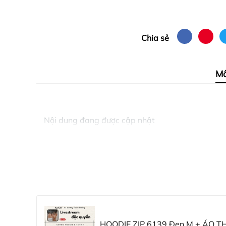
Chia sẻ
Mô
Nội dung đang được cập nhật
HOODIE ZIP 6139 Đen M + ÁO TH