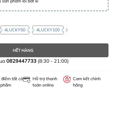
 sản phẩm lỗi bất kì
4LUCKY50
4LUCKY100
HẾT HÀNG
mua
0829447733
(8:30 - 21:00)
 điểm tất cả
Hỗ trợ thanh
Cam kết chính
 phẩm
toán online
hãng