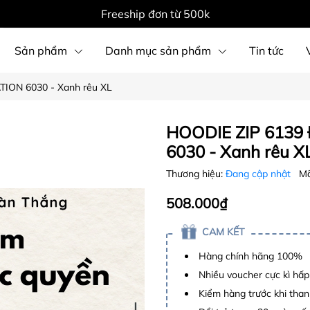
Freeship đơn từ 500k
Sản phẩm
Danh mục sản phẩm
Tin tức
ION 6030 - Xanh rêu XL
HOODIE ZIP 6139
6030 - Xanh rêu X
Thương hiệu:
Đang cập nhật
Mã
508.000₫
CAM KẾT
Hàng chính hãng 100%
Nhiều voucher cực kì hấ
Kiểm hàng trước khi than