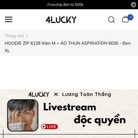
Freeship đơn từ 500k
0
Trang chủ
/
HOODIE ZIP 6139 Xám M + ÁO THUN ASPIRATION 6030 - Đen
XL