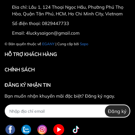
ngày nhận hàng.
Địa chỉ:
Lầu 1, 124 Thoại Ngọc Hầu, Phường Phú Thọ
Thời gian được tính từ thời điểm xuất hóa đơn.
Hòa, Quận Tân Phú, HCM, Ho Chi Minh City, Vietnam
Sản phẩm chưa qua sử dụng, không bị dơ bẩn, còn
Số điện thoại:
0829447733
nguyên tem mác, hộp / bao bì sản phẩm đi kèm
Email:
4luckysaigon@gmail.com
(nếu có).
Sản phẩm được chọn để đổi phải có
giá trị cao hơn
© Bản quyền thuộc về
EGANY
| Cung cấp bởi
Sapo
hoặc bằng
sản phẩm đổi.
HỖ TRỢ KHÁCH HÀNG
Không hoàn lại tiền thừa
trong trường hợp sản
phẩm được chọn để đổi có giá trị thấp hơn sản
CHÍNH SÁCH
phẩm đổi.
Lưu ý:
ĐĂNG KÝ NHẬN TIN
Bạn muốn nhận khuyến mãi đặc biệt? Đăng ký ngay.
Đăng ký
0829447733