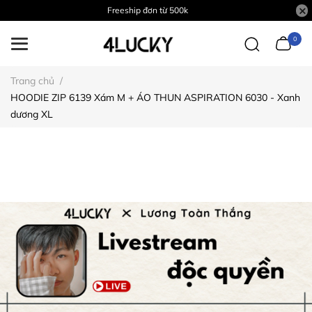
Freeship đơn từ 500k
0
Trang chủ
/
HOODIE ZIP 6139 Xám M + ÁO THUN ASPIRATION 6030 - Xanh
dương XL