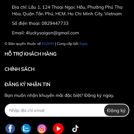
ngày nhận hàng.
Địa chỉ:
Lầu 1, 124 Thoại Ngọc Hầu, Phường Phú Thọ
Thời gian được tính từ thời điểm xuất hóa đơn.
Hòa, Quận Tân Phú, HCM, Ho Chi Minh City, Vietnam
Sản phẩm chưa qua sử dụng, không bị dơ bẩn, còn
Số điện thoại:
0829447733
nguyên tem mác, hộp / bao bì sản phẩm đi kèm
Email:
4luckysaigon@gmail.com
(nếu có).
Sản phẩm được chọn để đổi phải có
giá trị cao hơn
© Bản quyền thuộc về
EGANY
| Cung cấp bởi
Sapo
hoặc bằng
sản phẩm đổi.
HỖ TRỢ KHÁCH HÀNG
Không hoàn lại tiền thừa
trong trường hợp sản
phẩm được chọn để đổi có giá trị thấp hơn sản
CHÍNH SÁCH
phẩm đổi.
Lưu ý:
ĐĂNG KÝ NHẬN TIN
Bạn muốn nhận khuyến mãi đặc biệt? Đăng ký ngay.
Đăng ký
0829447733