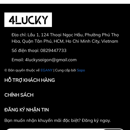
Địa chỉ:
Lầu 1, 124 Thoại Ngọc Hầu, Phường Phú Thọ
Hòa, Quận Tân Phú, HCM, Ho Chi Minh City, Vietnam
Số điện thoại:
0829447733
Email:
4luckysaigon@gmail.com
© Bản quyền thuộc về
EGANY
| Cung cấp bởi
Sapo
HỖ TRỢ KHÁCH HÀNG
CHÍNH SÁCH
ĐĂNG KÝ NHẬN TIN
Bạn muốn nhận khuyến mãi đặc biệt? Đăng ký ngay.