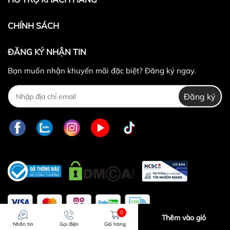
Không hoàn lại tiền thừa
trong trường hợp sản
phẩm được chọn để đổi có giá trị thấp hơn sản
CHÍNH SÁCH
phẩm đổi.
Lưu ý:
ĐĂNG KÝ NHẬN TIN
Bạn muốn nhận khuyến mãi đặc biệt? Đăng ký ngay.
Đăng ký
0829447733
Sản phẩm bị lỗi từ nhà sản xuất
Giao nhầm hàng, nhầm sản phẩm
Hư hỏng trong quá trình vận chuyển
0
Thêm vào giỏ
Nhắn tin
Gọi điện
Giỏ hàng