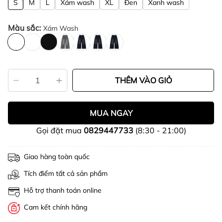
S
M
L
Xám wash
XL
Đen
Xanh wash
Màu sắc:
Xám Wash
THÊM VÀO GIỎ
MUA NGAY
Gọi đặt mua
0829447733
(8:30 - 21:00)
Giao hàng toàn quốc
Tích điểm tất cả sản phẩm
Hỗ trợ thanh toán online
Cam kết chính hãng