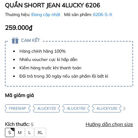
QUẦN SHORT JEAN 4LUCKY 6206
Thương hiệu:
Đang cập nhật
Mã sản phẩm:
6206-S-X
259.000₫
CAM KẾT
Hàng chính hãng 100%
Nhiều voucher cực kì hấp dẫn
Kiểm hàng trước khi thanh toán
Đổi trả trong 30 ngày nếu sản phẩm lỗi bất kì
Mã giảm giá
FREESHIP
4LUCKY20
4LUCKY50
4LUCKY100
Kích thước:
Hướng dẫn chọn size
S
S
M
L
XL