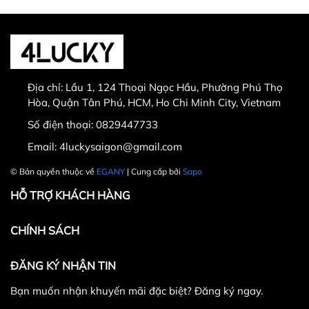
Sản phẩm bị lỗi từ nhà sản xuất
Giao nhầm hàng, nhầm sản phẩm
Hư hỏng trong quá trình vận chuyển
Địa chỉ:
Lầu 1, 124 Thoại Ngọc Hầu, Phường Phú Thọ
Hòa, Quận Tân Phú, HCM, Ho Chi Minh City, Vietnam
Số điện thoại:
0829447733
30.000 VNĐ
Email:
4luckysaigon@gmail.com
© Bản quyền thuộc về
EGANY
| Cung cấp bởi
Sapo
HỖ TRỢ KHÁCH HÀNG
CHÍNH SÁCH
ĐĂNG KÝ NHẬN TIN
Bạn muốn nhận khuyến mãi đặc biệt? Đăng ký ngay.