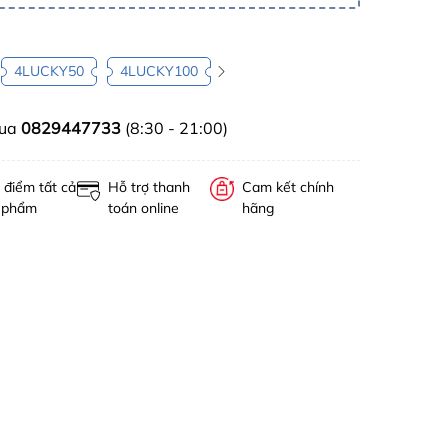
4LUCKY50
4LUCKY100
mua
0829447733
(8:30 - 21:00)
 điểm tất cả
Hỗ trợ thanh
Cam kết chính
 phẩm
toán online
hãng