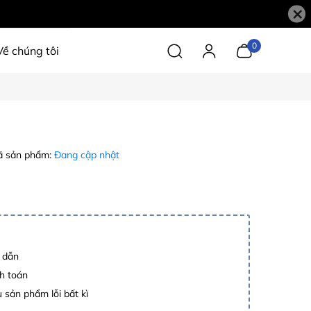
×
0
Về chúng tôi
 sản phẩm:
Đang cập nhật
p dẫn
h toán
 sản phẩm lỗi bất kì