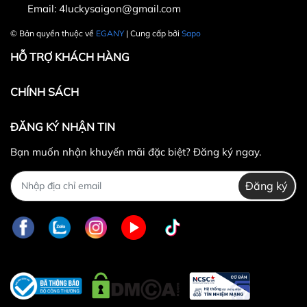
Email:
4luckysaigon@gmail.com
© Bản quyền thuộc về
EGANY
| Cung cấp bởi
Sapo
HỖ TRỢ KHÁCH HÀNG
CHÍNH SÁCH
ĐĂNG KÝ NHẬN TIN
Bạn muốn nhận khuyến mãi đặc biệt? Đăng ký ngay.
Đăng ký