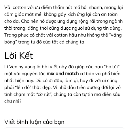
Vải cotton với ưu điểm thấm hút mồ hôi nhanh, mang lại
cảm giác mát mẻ, không gây kích ứng lại còn an toàn
cho da. Cho nên nó được ứng dụng rộng rãi trong ngành
thời trang, đồng thời cũng được người sử dụng tin dùng.
Trang phục có chất vải cotton hầu như không thể “vắng
bóng” trong tủ đồ của tất cả chúng ta.
Lời Kết
Lì Ven hy vọng là bài viết này đã giúp các bạn “bỏ túi”
một vài nguyên tắc
mix and match
cơ bản và phổ biến
nhất hiện nay. Dù có đi đâu, làm gì, hay đi với ai cũng
phải “lên đồ” thật đẹp. Vì nhỡ đâu trên đường đời lại vô
tình chạm mặt “cờ rút”, chúng ta còn tự tin mà diễn sâu
chứ nhỉ?
Viết bình luận của bạn