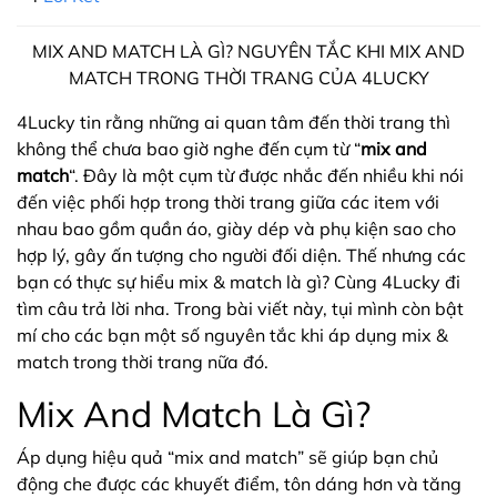
MIX AND MATCH LÀ GÌ? NGUYÊN TẮC KHI MIX AND
MATCH TRONG THỜI TRANG CỦA 4LUCKY
4Lucky tin rằng những ai quan tâm đến thời trang thì
không thể chưa bao giờ nghe đến cụm từ “
mix and
match
“. Đây là một cụm từ được nhắc đến nhiều khi nói
đến việc phối hợp trong thời trang giữa các item với
nhau bao gồm quần áo, giày dép và phụ kiện sao cho
hợp lý, gây ấn tượng cho người đối diện. Thế nhưng các
bạn có thực sự hiểu mix & match là gì? Cùng 4Lucky đi
tìm câu trả lời nha. Trong bài viết này, tụi mình còn bật
mí cho các bạn một số nguyên tắc khi áp dụng mix &
match trong thời trang nữa đó.
Mix And Match Là Gì?
Áp dụng hiệu quả “mix and match” sẽ giúp bạn chủ
động che được các khuyết điểm, tôn dáng hơn và tăng