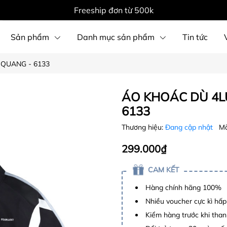
Freeship đơn từ 500k
Sản phẩm
Danh mục sản phẩm
Tin tức
QUANG - 6133
ÁO KHOÁC DÙ 4L
6133
Thương hiệu:
Đang cập nhật
Mã
299.000₫
CAM KẾT
Hàng chính hãng 100%
Nhiều voucher cực kì hấ
Kiểm hàng trước khi than