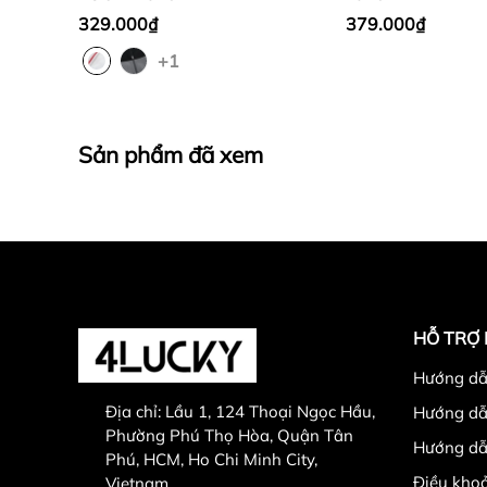
329.000₫
379.000₫
+1
#genz #4lucky #aokhoac #streetwear #aonam
#daydan
Sản phẩm đã xem
HỖ TRỢ
Hướng dẫ
Địa chỉ:
Lầu 1, 124 Thoại Ngọc Hầu,
Hướng dẫ
Phường Phú Thọ Hòa, Quận Tân
Hướng dẫ
Phú, HCM, Ho Chi Minh City,
Điều khoả
Vietnam