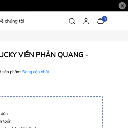
×
0
Về chúng tôi
UCKY VIỀN PHẢN QUANG -
 sản phẩm:
Đang cập nhật
p dẫn
h toán