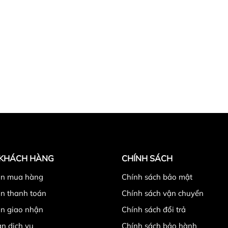
 #aonu #aokhoacdep #bomber #bomber #bomer #aokhoacdu
 KHÁCH HÀNG
CHÍNH SÁCH
n mua hàng
Chính sách bảo mật
n thanh toán
Chính sách vận chuyển
n giao nhận
Chính sách đổi trả
n dịch vụ
Chính sách bảo hành