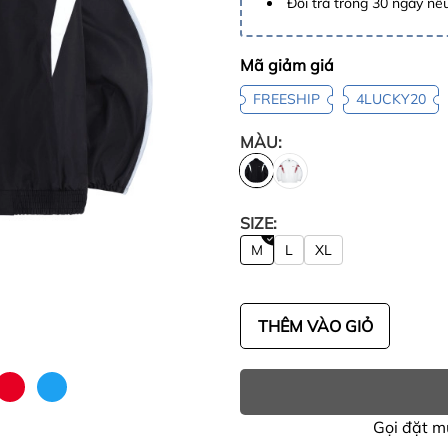
Đổi trả trong 30 ngày nếu
Mã giảm giá
FREESHIP
4LUCKY20
MÀU:
SIZE:
M
L
XL
THÊM VÀO GIỎ
Gọi đặt 