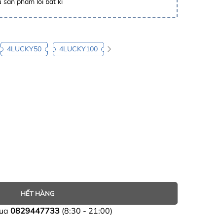
 sản phẩm lỗi bất kì
4LUCKY50
4LUCKY100
HẾT HÀNG
mua
0829447733
(8:30 - 21:00)