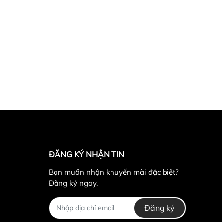
 #vaidu #phatsang #phanquang #du3lop
ĐĂNG KÝ NHẬN TIN
Bạn muốn nhận khuyến mãi đặc biệt?
Đăng ký ngay.
Đăng ký