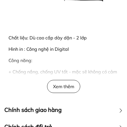
Chất liệu: Dù cao cấp dày dặn - 2 lớp
Hình in : Công nghệ in Digital
Công năng:
+ Chống nắng, chống UV tốt - mặc sẽ không có cảm
giác bị nóng
Xem thêm
+ Có nón - dây rút nón phù hợp với nhiều kích cỡ
+ Dây rút ở phần thân
Chính sách giao hàng
+ Túi trong đựng vừa điện thoại
+ Bo dày - giữ form tốt
Chính sách đổi trả