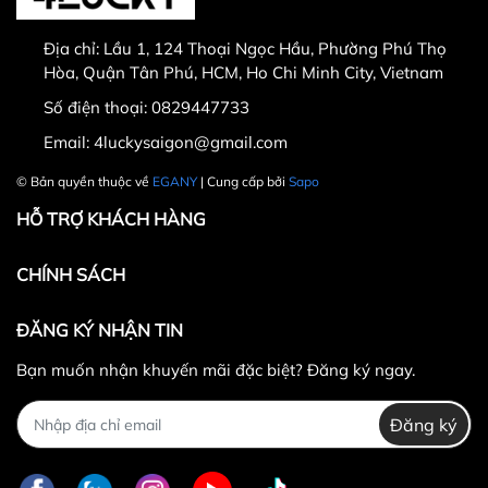
Hư hỏng trong quá trình vận chuyển
Địa chỉ:
Lầu 1, 124 Thoại Ngọc Hầu, Phường Phú Thọ
Hòa, Quận Tân Phú, HCM, Ho Chi Minh City, Vietnam
Số điện thoại:
0829447733
Email:
4luckysaigon@gmail.com
30.000 VNĐ
© Bản quyền thuộc về
EGANY
| Cung cấp bởi
Sapo
HỖ TRỢ KHÁCH HÀNG
CHÍNH SÁCH
ĐĂNG KÝ NHẬN TIN
Bạn muốn nhận khuyến mãi đặc biệt? Đăng ký ngay.
Đăng ký