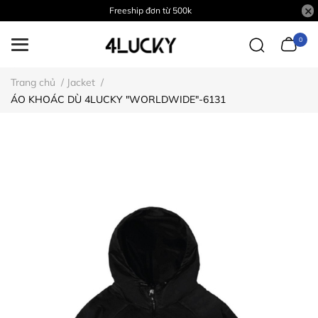
Freeship đơn từ 500k
0
Trang chủ
/
Jacket
/
ÁO KHOÁC DÙ 4LUCKY "WORLDWIDE"-6131