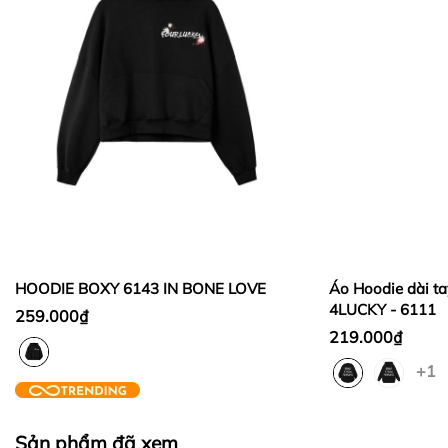
Sản phẩm Áo khoác 100% giống mô tả. Hình ảnh
sản phẩm là ảnh thật do shop tự chụp và giữ bản
Thời gian đổi hàng trong vòng từ
30 ngày
kể từ
quyền hình ảnh
ngày nhận hàng.
Thời gian được tính từ thời điểm xuất hóa đơn.
Đảm bảo vải chất lượng 100% dạ chuẩn xuất khẩu.
Sản phẩm chưa qua sử dụng, không bị dơ bẩn, còn
nguyên tem mác, hộp / bao bì sản phẩm đi kèm
Áo được kiểm tra kĩ càng, cẩn thận và tư vấn nhiệt
(nếu có).
tình trước khi gói hàng giao cho Quý Khách
Sản phẩm được chọn để đổi phải có
giá trị cao hơn
hoặc bằng
sản phẩm đổi.
Không hoàn lại tiền thừa
trong trường hợp sản
Hàng có sẵn, giao hàng ngay khi nhận được đơn
phẩm được chọn để đổi có giá trị thấp hơn sản
HOODIE BOXY 6143 IN BONE LOVE
Áo Hoodie dài ta
phẩm đổi.
Hoàn tiền nếu sản phẩm không giống với mô tả
4LUCKY - 6111
259.000₫
Lưu ý:
219.000₫
Chấp nhận đổi hàng khi size không vừa
+1
Giao hàng trên toàn quốc, nhận hàng trả tiền
Hỗ trợ đổi trả theo quy định của Shopee
Sản phẩm đã xem