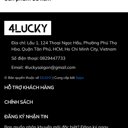
0829447733
Do màn hình và điều kiện ánh sáng khác nhau, màu
Sản phẩm bị lỗi từ nhà sản xuất
sắc thực tế của sản phẩm có thể chênh lệch khoảng
Giao nhầm hàng, nhầm sản phẩm
3-5%
Hư hỏng trong quá trình vận chuyển
Địa chỉ:
Lầu 1, 124 Thoại Ngọc Hầu, Phường Phú Thọ
Hòa, Quận Tân Phú, HCM, Ho Chi Minh City, Vietnam
* Chính sách mua hàng:
Số điện thoại:
0829447733
- Cam kết chất lượng và mẫu mã sản phẩm giống
Email:
4luckysaigon@gmail.com
với hình ảnh.
30.000 VNĐ
© Bản quyền thuộc về
EGANY
| Cung cấp bởi
Sapo
- Hoàn tiền nếu sản phẩm không giống với mô tả.
HỖ TRỢ KHÁCH HÀNG
- Đổi trả trong vòng 7 ngày nếu không đúng với mô
tả
CHÍNH SÁCH
- Cam kết hàng chính hãng 100%
ĐĂNG KÝ NHẬN TIN
- Cam kết ảnh do shop tự chụp
Bạn muốn nhận khuyến mãi đặc biệt? Đăng ký ngay.