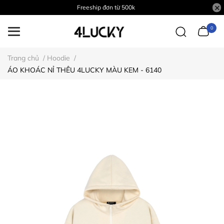
Freeship đơn từ 500k
0
Trang chủ
/
Hoodie
/
ÁO KHOÁC NỈ THÊU 4LUCKY MÀU KEM - 6140