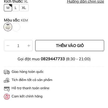
Kích thước:
Hướng dẫn chọn size
XL
M
L
XL
Màu sắc:
KEM
THÊM VÀO GIỎ
Gọi đặt mua
0829447733
(8:30 - 21:00)
Giao hàng toàn quốc
Tích điểm tất cả sản phẩm
Hỗ trợ thanh toán online
Cam kết chính hãng