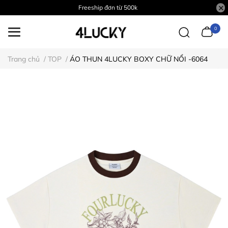
Freeship đơn từ 500k
0
Trang chủ
/
TOP
/
ÁO THUN 4LUCKY BOXY CHỮ NỔI -6064