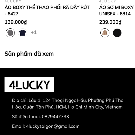
4LUCKY
4LUCKY
phẩm được chọn để đổi có giá trị thấp hơn sản
ÁO BOXY THỂ THAO PHỐI RÃ DÂY RÚT
ÁO SƠ MI BOXY 
phẩm đổi.
- 6427
UNISEX - 6814
Lưu ý:
139.000₫
239.000₫
+1
Sản phẩm đã xem
0829447733
Sản phẩm bị lỗi từ nhà sản xuất
Giao nhầm hàng, nhầm sản phẩm
Hư hỏng trong quá trình vận chuyển
Địa chỉ:
Lầu 1, 124 Thoại Ngọc Hầu, Phường Phú Thọ
Hòa, Quận Tân Phú, HCM, Ho Chi Minh City, Vietnam
Số điện thoại:
0829447733
Email:
4luckysaigon@gmail.com
30.000 VNĐ