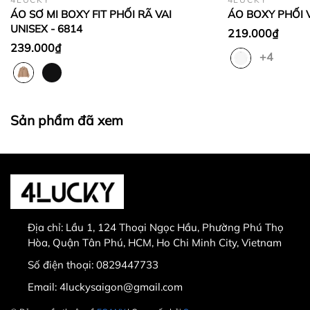
phẩm được chọn để đổi có giá trị thấp hơn sản
ÁO SƠ MI BOXY FIT PHỐI RÃ VAI
ÁO BOXY PHỐI V
phẩm đổi.
UNISEX - 6814
219.000₫
Lưu ý:
239.000₫
+4
Sản phẩm đã xem
0829447733
Sản phẩm bị lỗi từ nhà sản xuất
Giao nhầm hàng, nhầm sản phẩm
Hư hỏng trong quá trình vận chuyển
Địa chỉ:
Lầu 1, 124 Thoại Ngọc Hầu, Phường Phú Thọ
Hòa, Quận Tân Phú, HCM, Ho Chi Minh City, Vietnam
Số điện thoại:
0829447733
Email:
4luckysaigon@gmail.com
30.000 VNĐ