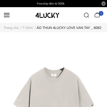
Freeship đơn từ 500k
0
Trang chủ
/
T-Shirt
/
ÁO THUN 4LUCKY LOVE VAN TAY _ 6082