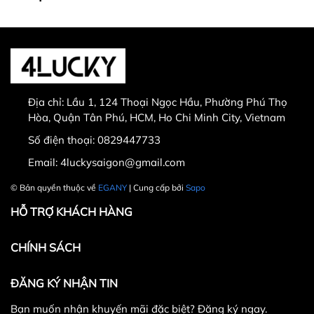
- Hàng hoá bị lỗi hoặc hư hỏng do vận chuyển hoặc
0829447733
do nhà sản xuất
Sản phẩm bị lỗi từ nhà sản xuất
Giao nhầm hàng, nhầm sản phẩm
2. Trường hợp không đủ điều kiện áp dụng chính
Hư hỏng trong quá trình vận chuyển
sách:
Địa chỉ:
Lầu 1, 124 Thoại Ngọc Hầu, Phường Phú Thọ
- Quá 07 ngày kể từ khi Quý khách nhận hàng từ
Hòa, Quận Tân Phú, HCM, Ho Chi Minh City, Vietnam
đơn vị vận chuyển
Số điện thoại:
0829447733
- Không thích, không hợp, đặt nhầm mã, nhầm màu,
Email:
4luckysaigon@gmail.com
yêu cầu kiểm tra hàng trước khi thanh toán.
30.000 VNĐ
© Bản quyền thuộc về
EGANY
| Cung cấp bởi
Sapo
HỖ TRỢ KHÁCH HÀNG
Do màn hình và điều kiện ánh sáng khác nhau, màu
sắc thực tế của sản phẩm có thể chênh lệch khoảng
CHÍNH SÁCH
5-10%
ĐĂNG KÝ NHẬN TIN
Bạn muốn nhận khuyến mãi đặc biệt? Đăng ký ngay.