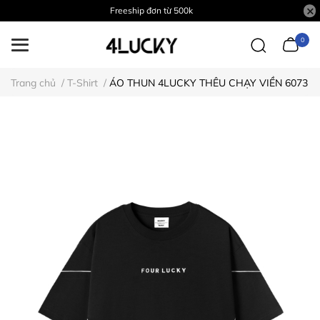
Freeship đơn từ 500k
0
Trang chủ
/
T-Shirt
/
ÁO THUN 4LUCKY THÊU CHẠY VIỀN 6073