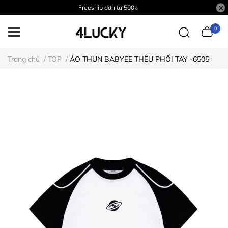
Freeship đơn từ 500k
0
Trang chủ
/
TOP
/
ÁO THUN BABYEE THÊU PHỐI TAY -6505