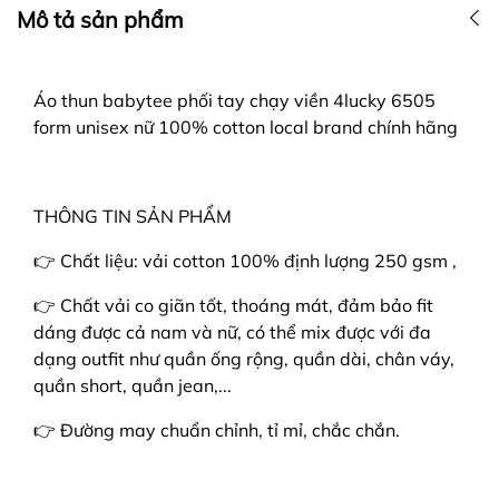
Mô tả sản phẩm
Áo thun babytee phối tay chạy viền 4lucky 6505
form unisex nữ 100% cotton local brand chính hãng
THÔNG TIN SẢN PHẨM
👉 Chất liệu: vải cotton 100% định lượng 250 gsm ,
👉 Chất vải co giãn tốt, thoáng mát, đảm bảo fit
dáng được cả nam và nữ, có thể mix được với đa
dạng outfit như quần ống rộng, quần dài, chân váy,
quần short, quần jean,...
👉 Đường may chuẩn chỉnh, tỉ mỉ, chắc chắn.