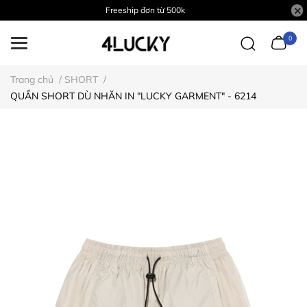
Freeship đơn từ 500k
0
Trang chủ
/
SHORT
/
QUẦN SHORT DÙ NHĂN IN "LUCKY GARMENT" - 6214