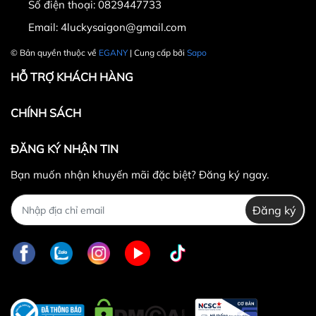
Số điện thoại:
0829447733
30.000 VNĐ
Email:
4luckysaigon@gmail.com
© Bản quyền thuộc về
EGANY
| Cung cấp bởi
Sapo
HỖ TRỢ KHÁCH HÀNG
CHÍNH SÁCH
ĐĂNG KÝ NHẬN TIN
Bạn muốn nhận khuyến mãi đặc biệt? Đăng ký ngay.
Đăng ký