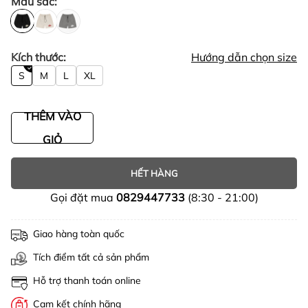
Màu sắc:
Kích thước:
Hướng dẫn chọn size
S
M
L
XL
THÊM VÀO
GIỎ
HẾT HÀNG
Gọi đặt mua
0829447733
(8:30 - 21:00)
Giao hàng toàn quốc
Tích điểm tất cả sản phẩm
Hỗ trợ thanh toán online
Cam kết chính hãng