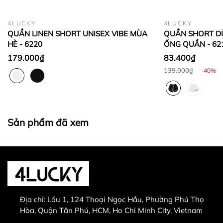
hoặc bằng
sản phẩm đổi.
Không hoàn lại tiền thừa
trong trường hợp sản
4LUCKY
4LUCKY
phẩm được chọn để đổi có giá trị thấp hơn sản
QUẦN LINEN SHORT UNISEX VIBE MÙA
QUẦN SHORT DÙ
phẩm đổi.
HÈ - 6220
ỐNG QUẦN - 62
Lưu ý:
179.000₫
83.400₫
139.000₫
-40%
Sản phẩm đã xem
0829447733
Sản phẩm bị lỗi từ nhà sản xuất
Giao nhầm hàng, nhầm sản phẩm
Hư hỏng trong quá trình vận chuyển
Địa chỉ:
Lầu 1, 124 Thoại Ngọc Hầu, Phường Phú Thọ
Hòa, Quận Tân Phú, HCM, Ho Chi Minh City, Vietnam