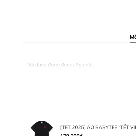
Mô
Nội dung đang được cập nhật
[TET 2025] ÁO BABYTEE "TẾT VI