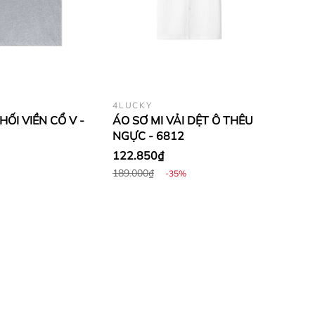
4LUCKY
ỐI VIỀN CỔ V -
ÁO SƠ MI VẢI DỆT Ô THÊU
NGỰC - 6812
122.850₫
189.000₫
-35%