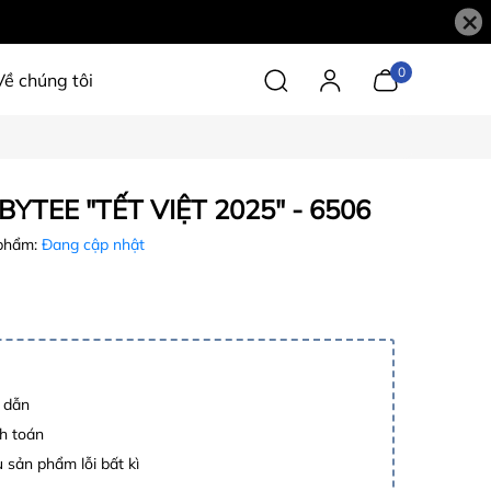
×
0
Về chúng tôi
BYTEE "TẾT VIỆT 2025" - 6506
phẩm:
Đang cập nhật
p dẫn
h toán
 sản phẩm lỗi bất kì