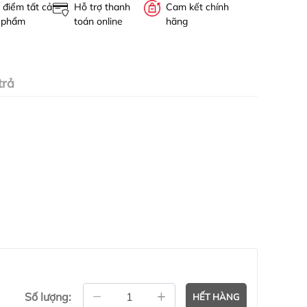
 điểm tất cả
Hỗ trợ thanh
Cam kết chính
 phẩm
toán online
hãng
trả
Số lượng:
HẾT HÀNG