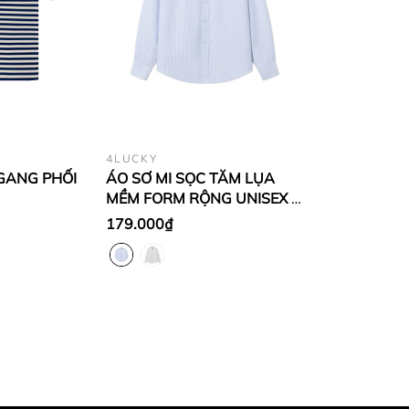
4LUCKY
GANG PHỐI
ÁO SƠ MI SỌC TĂM LỤA
MỀM FORM RỘNG UNISEX -
6813
179.000₫