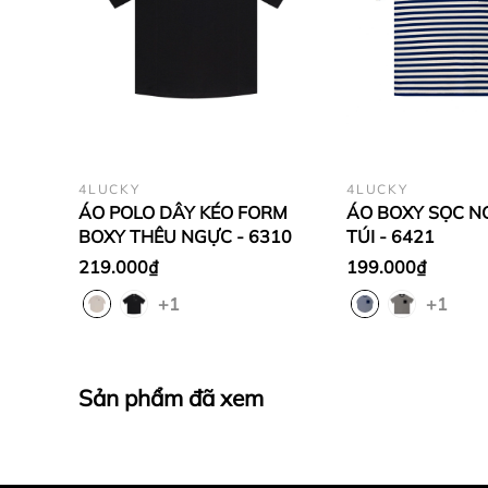
4LUCKY
4LUCKY
ÁO POLO DÂY KÉO FORM
ÁO BOXY SỌC N
BOXY THÊU NGỰC - 6310
TÚI - 6421
219.000₫
199.000₫
+1
+1
Sản phẩm đã xem