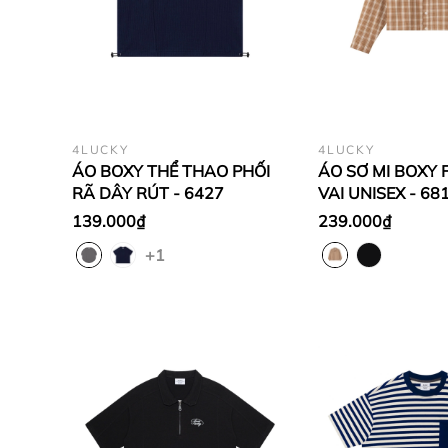
4LUCKY
4LUCKY
ÁO BOXY THỂ THAO PHỐI
ÁO SƠ MI BOXY F
RÃ DÂY RÚT - 6427
VAI UNISEX - 68
139.000₫
239.000₫
+1