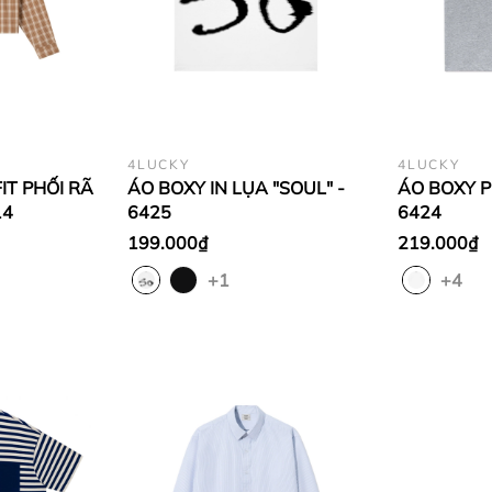
4LUCKY
4LUCKY
IT PHỐI RÃ
ÁO BOXY IN LỤA "SOUL" -
ÁO BOXY PH
14
6425
6424
199.000₫
219.000₫
+1
+4