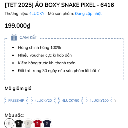
[TET 2025] ÁO BOXY SNAKE PIXEL - 6416
Thương hiệu:
4LUCKY
Mã sản phẩm:
Đang cập nhật
199.000₫
CAM KẾT
Hàng chính hãng 100%
Nhiều voucher cực kì hấp dẫn
Kiểm hàng trước khi thanh toán
Đổi trả trong 30 ngày nếu sản phẩm lỗi bất kì
Mã giảm giá
FREESHIP
4LUCKY20
4LUCKY50
4LUCKY100
Màu sắc: