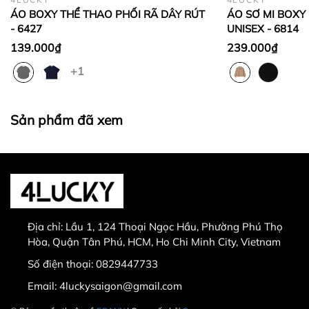
phẩm được chọn để đổi có giá trị thấp hơn sản
ÁO BOXY THỂ THAO PHỐI RÃ DÂY RÚT
ÁO SƠ MI BOXY 
phẩm đổi.
- 6427
UNISEX - 6814
Lưu ý:
139.000₫
239.000₫
+1
Sản phẩm đã xem
0829447733
Sản phẩm bị lỗi từ nhà sản xuất
Giao nhầm hàng, nhầm sản phẩm
Hư hỏng trong quá trình vận chuyển
Địa chỉ:
Lầu 1, 124 Thoại Ngọc Hầu, Phường Phú Thọ
Hòa, Quận Tân Phú, HCM, Ho Chi Minh City, Vietnam
Số điện thoại:
0829447733
Email:
4luckysaigon@gmail.com
30.000 VNĐ