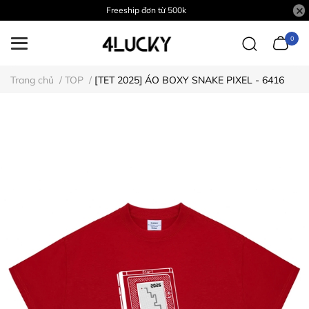
Freeship đơn từ 500k
0
Trang chủ
/
TOP
/
[TET 2025] ÁO BOXY SNAKE PIXEL - 6416