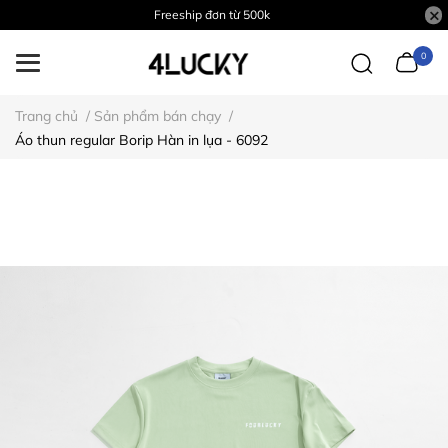
Freeship đơn từ 500k
0
Trang chủ
/
Sản phẩm bán chạy
/
Áo thun regular Borip Hàn in lụa - 6092