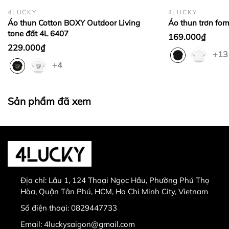
Không hoàn lại tiền thừa
trong trường hợp sản
4LUCKY
4LUCKY
phẩm được chọn để đổi có giá trị thấp hơn sản
Áo thun Cotton BOXY Outdoor Living
Áo thun trơn for
phẩm đổi.
tone đất 4L 6407
169.000₫
Lưu ý:
229.000₫
+13
+4
Sản phẩm đã xem
0829447733
Sản phẩm bị lỗi từ nhà sản xuất
Giao nhầm hàng, nhầm sản phẩm
Hư hỏng trong quá trình vận chuyển
Địa chỉ:
Lầu 1, 124 Thoại Ngọc Hầu, Phường Phú Thọ
Hòa, Quận Tân Phú, HCM, Ho Chi Minh City, Vietnam
Số điện thoại:
0829447733
Email:
4luckysaigon@gmail.com