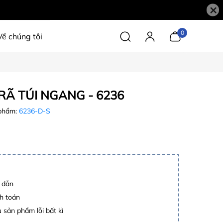
×
0
Về chúng tôi
RÃ TÚI NGANG - 6236
phẩm:
6236-D-S
p dẫn
h toán
 sản phẩm lỗi bất kì