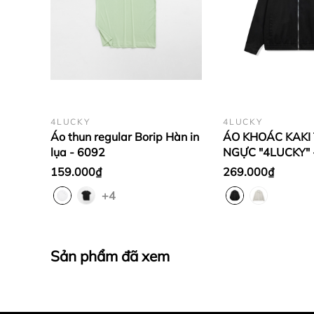
4LUCKY
4LUCKY
Áo thun regular Borip Hàn in
ÁO KHOÁC KAKI
lụa - 6092
NGỰC "4LUCKY" 
159.000₫
269.000₫
+4
Sản phẩm đã xem