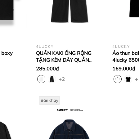
4LUCKY
4LUCKY
m boxy
QUẦN KAKI ỐNG RỘNG
Áo thun bab
TẶNG KÈM DÂY QUẦN
4lucky 650
UNISEX - 6221
285.000₫
169.000₫
+2
+
Bán chạy