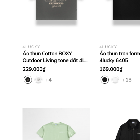
4LUCKY
4LUCKY
Áo thun Cotton BOXY
Áo thun trơn for
Outdoor Living tone đất 4L
4lucky 6405
6407
229.000₫
169.000₫
+4
+13