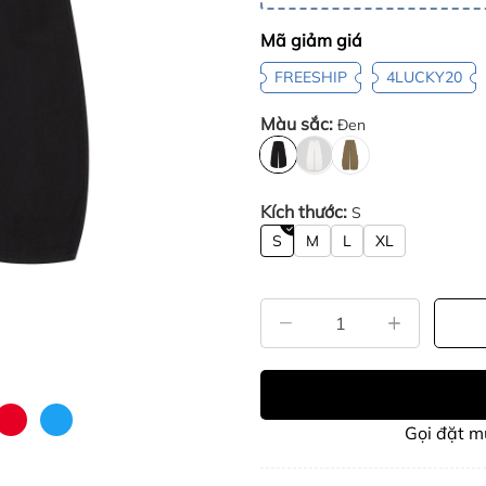
Mã giảm giá
FREESHIP
4LUCKY20
Màu sắc:
Đen
Kích thước:
S
S
M
L
XL
Gọi đặt 