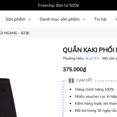
Freeship đơn từ 500k
Sản phẩm
Danh mục sản phẩm
Tin tức
ÚI NGANG - 6236
QUẦN KAKI PHỐI 
Thương hiệu:
4LUCKY
Mã sản 
375.000₫
CAM KẾT
Hàng chính hãng 100%
Nhiều voucher cực kì hấ
Kiểm hàng trước khi than
Đổi trả trong 30 ngày nếu