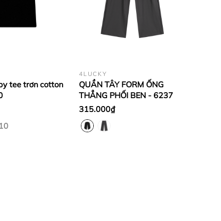
4LUCKY
y tee trơn cotton
QUẦN TÂY FORM ỐNG
0
THẲNG PHỐI BEN - 6237
315.000₫
10